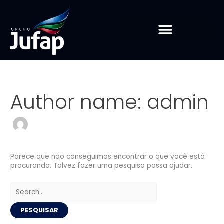
Ir
Pesquisar
para
por:
o
conteúdo
Author name: admin
Parece que não conseguimos encontrar o que você está
procurando. Talvez fazer uma pesquisa possa ajudar.