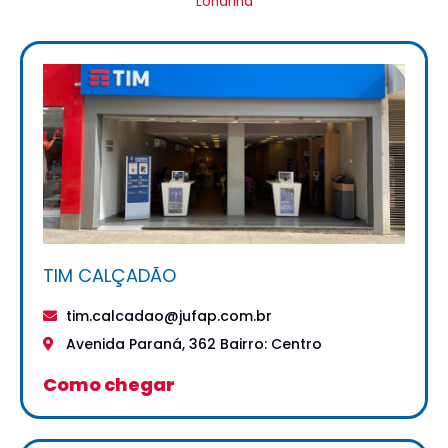
Londrina
TIM CALÇADÃO
tim.calcadao@jufap.com.br
Avenida Paraná, 362 Bairro: Centro
Como chegar