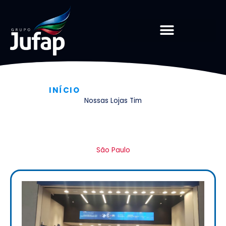
Ir
para
o
conteúdo
INÍCIO
»
NOSSAS LOJAS TIM
Nossas Lojas Tim
São Paulo